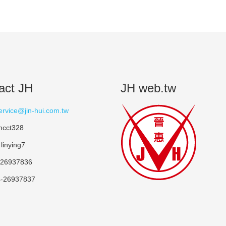
act JH
JH web.tw
ervice@jin-hui.com.tw
hcct328
linying7
-26937836
-26937837