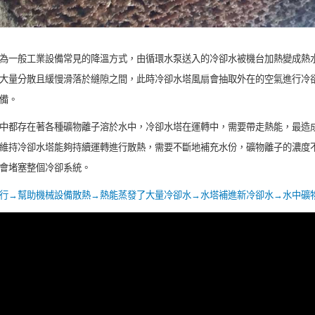
為一般工業設備常見的降溫方式，由循環水泵送入的冷卻水被機台加熱變成熱
大量分散且緩慢滑落於縫隙之間，此時冷卻水塔風扇會抽取外在的空氣進行冷
備。
中都存在著各種礦物離子溶於水中，冷卻水塔在運轉中，需要帶走熱能，最造
維持冷卻水塔能夠持續運轉進行散熱，需要不斷地補充水份，礦物離子的濃度
會堵塞整個冷卻系統。
行→幫助機械設備散熱→熱能蒸發了大量冷卻水→水塔補進新冷卻水→水中礦