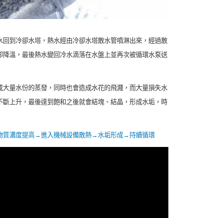
水回到冷卻水塔，熱水經由冷卻水塔散水管噴淋出來，經過散
卻降溫，最後熱水變回冷水滴落在水盤上並再次被循環水泵送
成大量水份的蒸發，同時也會造成水花的飛濺，而大量損失水
不斷上升，最後達到飽和之後就會結塊、結晶，形成水垢，時
物質濃度提高→進入機械設備散熱→水垢形成→持續循環