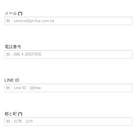
メール
(*)
電話番号
LINE ID
都と町
(*)