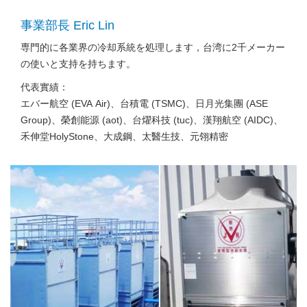
事業部長 Eric Lin
専門的に各業界の冷却系統を処理します，台湾に2千メーカー
の使いと支持を持ちます。
代表實績：
エバー航空 (EVA Air)、台積電 (TSMC)、日月光集團 (ASE
Group)、榮創能源 (aot)、台燿科技 (tuc)、漢翔航空 (AIDC)、
禾伸堂HolyStone、大成鋼、太醫生技、元翎精密