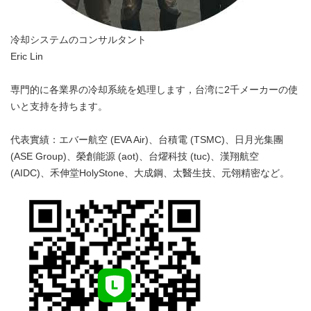
冷却システムのコンサルタント
Eric Lin
専門的に各業界の冷却系統を処理します，台湾に2千メーカーの使
いと支持を持ちます。
代表實績：エバー航空 (EVA Air)、台積電 (TSMC)、日月光集團
(ASE Group)、榮創能源 (aot)、台燿科技 (tuc)、漢翔航空
(AIDC)、禾伸堂HolyStone、大成鋼、太醫生技、元翎精密など。